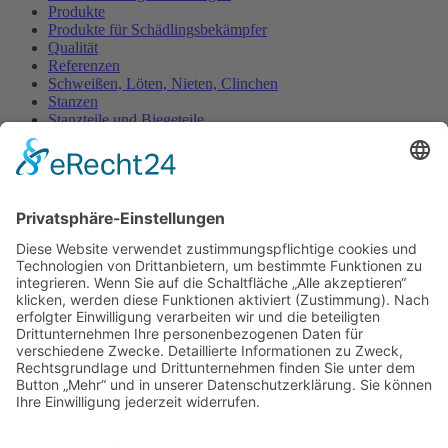
Produkte
Produkte für Schädlingsbekämpfer
Qualität
Referenzen
Schweißen, Löten, Nieten, Clinchen
Stanzen
Stanzteile und Biegeteile
Startseite
Steinmetzbedarf
Teile für Industrieverpackungen
Treppenstufen für gerade Treppen
Treppenstufen für Spindeltreppen
Übersicht (Material / Füllungen / RAL)
Warenkorb
Winkel nach Ihren Maßen – für alle Branchen
Wir über uns
Zackenleisten als Übersteigschutz
Häufig gestellte Fragen zu Kiesfangleisten
Häufige Fragen zu individuellen Lochblechen
Kiesfangleisten aus Aluminium oder Edelstahl?
Kategorien
Allgemein