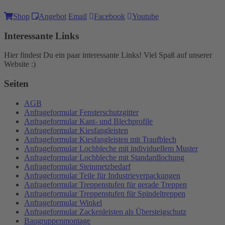
Shop
Angebot
Email
Facebook
Youtube
Interessante Links
Hier findest Du ein paar interessante Links! Viel Spaß auf unserer
Website :)
Seiten
AGB
Anfrageformular Fensterschutzgitter
Anfrageformular Kant- und Blechprofile
Anfrageformular Kiesfangleisten
Anfrageformular Kiesfangleisten mit Traufblech
Anfrageformular Lochbleche mit individuellem Muster
Anfrageformular Lochbleche mit Standardlochung
Anfrageformular Steinmetzbedarf
Anfrageformular Teile für Industrieverpackungen
Anfrageformular Treppenstufen für gerade Treppen
Anfrageformular Treppenstufen für Spindeltreppen
Anfrageformular Winkel
Anfrageformular Zackenleisten als Übersteigschutz
Baugruppenmontage