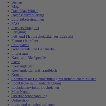
Biegen
Blog
Datenblatt Winkel
Datenschutzerklärung
Einpreßbefestigungen
FAQ
Fensterschutzgitter
Fertigung
Fett- und Flammschutzfilter aus Edelstahl
Flammschutzfilter
Frontplatten
Gehäuseteile und Gehäusebau
Impressum
Kant- und Blechprofile
Kasse
Kiesfangleisten
Kiesfangleisten mit Traufblech
Kontakt
Lochblech als Geländerfüllung mit individuellem Muster
Lochbleche mit Standardlochung
Lochplattenwinkel, Lochplatten
Mein Konto
Oberflächenbehandlung
Onlineshop
Preise und Angebot anfragen