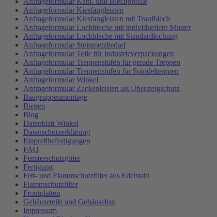
Anfrageformular Kant- und Blechprofile
Anfrageformular Kiesfangleisten
Anfrageformular Kiesfangleisten mit Traufblech
Anfrageformular Lochbleche mit individuellem Muster
Anfrageformular Lochbleche mit Standardlochung
Anfrageformular Steinmetzbedarf
Anfrageformular Teile für Industrieverpackungen
Anfrageformular Treppenstufen für gerade Treppen
Anfrageformular Treppenstufen für Spindeltreppen
Anfrageformular Winkel
Anfrageformular Zackenleisten als Übersteigschutz
Baugruppenmontage
Biegen
Blog
Datenblatt Winkel
Datenschutzerklärung
Einpreßbefestigungen
FAQ
Fensterschutzgitter
Fertigung
Fett- und Flammschutzfilter aus Edelstahl
Flammschutzfilter
Frontplatten
Gehäuseteile und Gehäusebau
Impressum