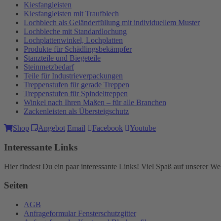
Kiesfangleisten
Kiesfangleisten mit Traufblech
Lochblech als Geländerfüllung mit individuellem Muster
Lochbleche mit Standardlochung
Lochplattenwinkel, Lochplatten
Produkte für Schädlingsbekämpfer
Stanzteile und Biegeteile
Steinmetzbedarf
Teile für Industrieverpackungen
Treppenstufen für gerade Treppen
Treppenstufen für Spindeltreppen
Winkel nach Ihren Maßen – für alle Branchen
Zackenleisten als Übersteigschutz
Shop
Angebot
Email
Facebook
Youtube
Interessante Links
Hier findest Du ein paar interessante Links! Viel Spaß auf unserer Web
Seiten
AGB
Anfrageformular Fensterschutzgitter