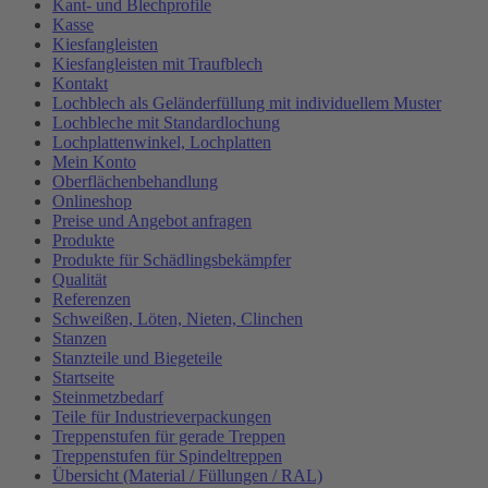
Kant- und Blechprofile
Kasse
Kiesfangleisten
Kiesfangleisten mit Traufblech
Kontakt
Lochblech als Geländerfüllung mit individuellem Muster
Lochbleche mit Standardlochung
Lochplattenwinkel, Lochplatten
Mein Konto
Oberflächenbehandlung
Onlineshop
Preise und Angebot anfragen
Produkte
Produkte für Schädlingsbekämpfer
Qualität
Referenzen
Schweißen, Löten, Nieten, Clinchen
Stanzen
Stanzteile und Biegeteile
Startseite
Steinmetzbedarf
Teile für Industrieverpackungen
Treppenstufen für gerade Treppen
Treppenstufen für Spindeltreppen
Übersicht (Material / Füllungen / RAL)