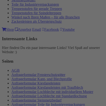
Steinmetzbedarf
Teile für Industrieverpackungen
Treppenstufen für gerade Treppen
Treppenstufen für Spindeltreppen
Winkel nach Ihren Maßen – für alle Branchen
Zackenleisten als Übersteigschutz
Shop
Angebot
Email
Facebook
Youtube
Interessante Links
Hier findest Du ein paar interessante Links! Viel Spaß auf unserer
Website :)
Seiten
AGB
Anfrageformular Fensterschutzgitter
Anfrageformular Kant- und Blechprofile
Anfrageformular Kiesfangleisten
Anfrageformular Kiesfangleisten mit Traufblech
Anfrageformular Lochbleche mit individuellem Muster
Anfrageformular Lochbleche mit Standardlochung
Anfrageformular Steinmetzbedarf
Anfrageformular Teile für Industrieverpackungen