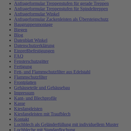
Anfrageformular Treppenstufen für gerade Treppen
Anfrageformular Treppenstufen für Spindeltreppen
Anfrageformular Winkel
Anfrageformular Zackenleisten als Übersteigschutz
Baugruppenmontage
Biegen
Blog
Datenblatt Winkel
Datenschutzerklärung
Einpreßbefestigungen
FAQ
Fensterschutzgitter
Fertigung
Fett- und Flammschutzfilter aus Edelstahl
Flammschutzfilter
Frontplatten
Gehäuseteile und Gehäusebau
Impressum
Kant- und Blechprofile
Kasse
Kiesfangleisten
Kiesfangleisten mit Traufblech
Kontakt
Lochblech als Geländerfüllung mit individuellem Muster
Lochbleche mit Standardlochung