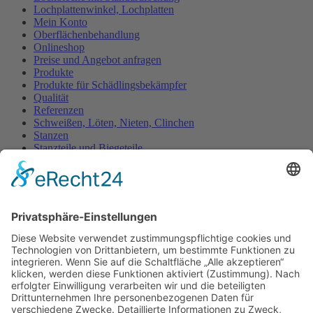
Lochplattenwinkel, Lochplatten
Mein Konto
Oberflächenbehandlung
Onlineshop
Preise und Angebot anfragen
Produkte
Produkte für Schädlingsbekämpfer
Qualität
Referenzen
Schweißen, Löten, Nieten, Clinchen
Stanzen
Stanzteile und Biegeteile
Startseite
Steinmetzbedarf
Teile für Industrieverpackungen
Treppenstufen für gerade Treppen
Treppenstufen für Spindeltreppen
Übersicht (Material / Füllungen / RAL)
Warenkorb
Winkel nach Ihren Maßen – für alle Branchen
Wir über uns
Zackenleisten als Übersteigschutz
Häufig gestellte Fragen zu Kiesfangleisten
Häufige Fragen zu individuellen Lochblechen
Kiesfangleisten aus Aluminium oder Edelstahl?