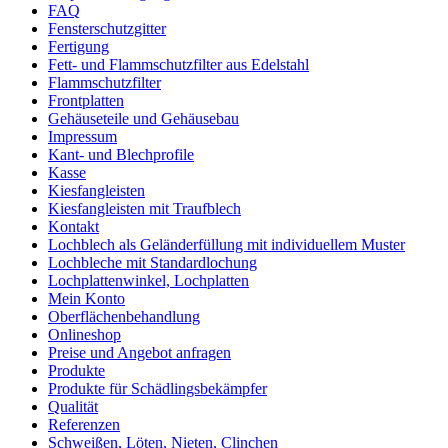
FAQ
Fensterschutzgitter
Fertigung
Fett- und Flammschutzfilter aus Edelstahl
Flammschutzfilter
Frontplatten
Gehäuseteile und Gehäusebau
Impressum
Kant- und Blechprofile
Kasse
Kiesfangleisten
Kiesfangleisten mit Traufblech
Kontakt
Lochblech als Geländerfüllung mit individuellem Muster
Lochbleche mit Standardlochung
Lochplattenwinkel, Lochplatten
Mein Konto
Oberflächenbehandlung
Onlineshop
Preise und Angebot anfragen
Produkte
Produkte für Schädlingsbekämpfer
Qualität
Referenzen
Schweißen, Löten, Nieten, Clinchen